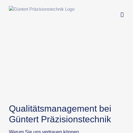
Zum
Inhalt
springen
Qualitätsmanagement bei
Güntert Präzisionstechnik
Warum Sie uns vertrauen können